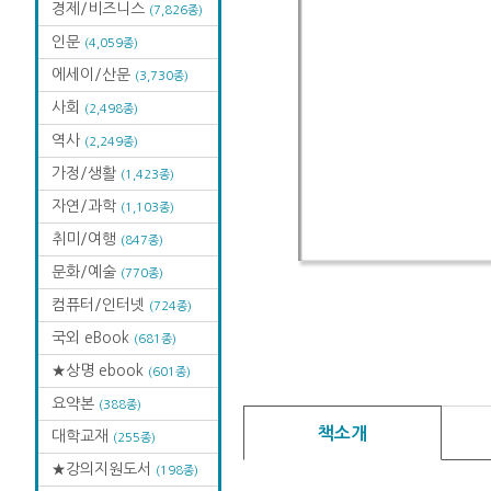
경제/비즈니스
(7,826종)
인문
(4,059종)
에세이/산문
(3,730종)
사회
(2,498종)
역사
(2,249종)
가정/생활
(1,423종)
자연/과학
(1,103종)
취미/여행
(847종)
문화/예술
(770종)
컴퓨터/인터넷
(724종)
국외 eBook
(681종)
★상명 ebook
(601종)
요약본
(388종)
책소개
대학교재
(255종)
★강의지원도서
(198종)