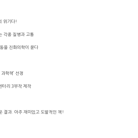
의 위기다!
는 각종 질병과 고통
노동을 진화의학이 묻다
 과학책’ 선정
멘터리 3부작 제작
 결과. 아주 재미있고 도발적인 책!