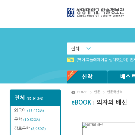
전체
Tip
Tip
[002] 스마트폰_푸시 기능 안내
(뷰어:북플레이어를 설치했는데) 전
Tip
Windows XP에서는 북플레이어를 
Tip
Tip
Tip
[001] 스마트폰_시작페이지 설정 
로그인이 안됩니다. (졸업생)
MAMACExtrac.dll 파일 다운로드
신착
베스
HOME
인문
인문학산책
전체
(62,913종)
eBOOK
의자의 배신
외국어
(15,472종)
문학
(10,620종)
장르문학
(8,969종)