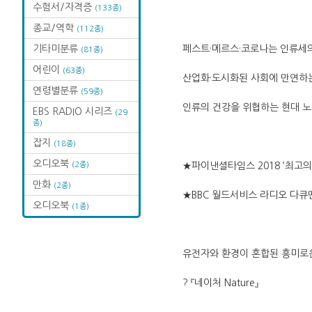
수험서/자격증
(133종)
종교/역학
(112종)
기타미분류
페스트·메르스·코로나는 인류세
(81종)
어린이
(63종)
산업화·도시화된 사회에 만연하
연령별분류
(59종)
인류의 건강을 위협하는 현대 
EBS RADIO 시리즈
(29
종)
잡지
(18종)
오디오북
(2종)
★파이낸셜타임스 2018 ‘최고의
만화
(2종)
★BBC 월드서비스 라디오 다큐
오디오북
(1종)
유전자와 환경이 혼합된 흥미로운
? 『네이처 Nature』