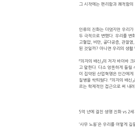
그 시작에는 편리함과 쾌적함의 상
인류의 진화는 더뎠지만 우리가 움
두 극적으로 변했다. 우리를 변화
고혈압, 비만, 골다공증, 관절염
된 것일까? 아니면 우리의 생활
『의자의 배신』의 저자 바이바 
고 말한다. 다소 엉뚱하게 들릴 
이 집약된 산업혁명은 인간에게 
질병을 싹틔웠다. 『의자의 배신』
르는 학제적인 접근으로 써 내려간
5억 년에 걸친 생명 진화 vs 
‘사무 노동’은 우리를 어떻게 