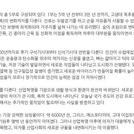
라 총 5부로 구성되어 있다. 1부는 5억 년 전부터 3만 년 전까지, 고생대 
)의 변화까지를 다룬다. 인류는 두발걷기를 하고 손을 자유롭게 사용할 수 
장기간 보행에 최적화되어 거주지를 넓혀 나가는 데 유리했다. 숲이 초원으로 변해
 근육, 긴 종아리 근육 등 진화적 이점을 획득하며 하루의 대부분을 움직이면서 
1700년까지로 후기 구석기시대부터 신석기시대 전반을 다룬다. 인간이 수렵채
어든 운동량과 탄수화물 위주의 먹거리는 신장을 줄였고, 뼈는 얇아지고 턱의 
 기술, 저장 기술이 발달하면서 새로운 직업들이 나타났고 도시화가 진행됐다. 
결핵 등 인구밀집성 질병이 증가했고 새로운 바이러스가 만들어질 확률이 높
었을지 모르나 장기적으로 인간의 능력은 점점 더 저하시켰다.
까지를 다룬다. 산업혁명을 기점으로 생활 방식과 환경이 완전히 바뀌었다. 새로운
노동량의 차이가 큰 사회, 특히 도시에서 나타난다. 오늘날 국가 주도의 건강 
위해서는 추가적인 움직임이 필요하다는 사실을 방증하고 있다.
는 가장 강력한 상징물이다. 약 6000년 전, 그리스, 메소포타미아, 고대 이집
 기원후 몇백 년 동안까지 이어졌다. 그러나 산업혁명 이후에 의자가 대중에게 
육했고, 의자를 산업사회의 새로운 규율을 내면화시키는 데 이용했다.