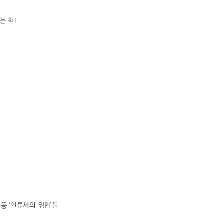
는 책!
등 ‘인류세의 위협’들