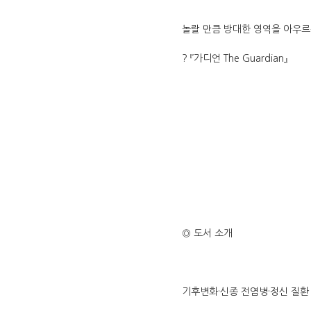
놀랄 만큼 방대한 영역을 아우르
? 『가디언 The Guardian』
◎ 도서 소개
기후변화·신종 전염병·정신 질환 