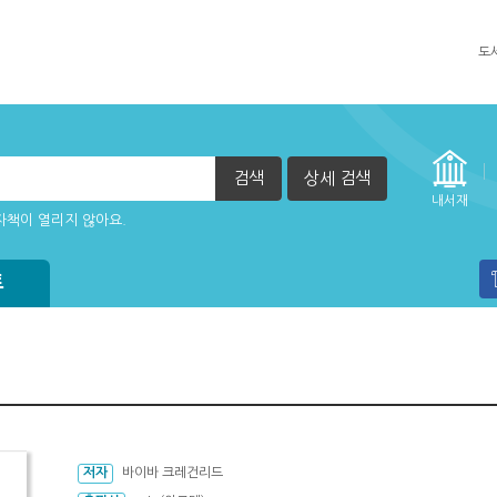
도
검색
상세 검색
자책이 열리지 않아요.
내서재
실행 할 수 없습니다. (2015년 12월 29일부터)
방법
트
저자
바이바 크레건리드