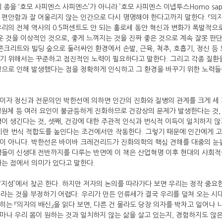
종을 ‘호모 사피엔스 사피엔스’가 아니라 ’호모 사피엔스 이넵투스Homo sapien
 편안함과 잘 어울리지 않는 인간으로 다시 명명해야 한다고까지 말한다. 『의
우리의 전체 역사의 0.5퍼센트도 안 되는 홀로세 동안 혁신과 변화가 폭발적으
운 것을 이상적인 것으로, 좋게 느껴지는 것을 진짜 좋은 것으로 계속 잘못 판단
콘크리트와 빌딩 숲으로 둘러싸인 환경에서 손발, 근육, 척추, 호흡기, 정신 
기 위해서는 꾸준하고 점진적인 노력이 필요하다고 말한다. 그리고 각종 질환
경으로 인해 발생했다는 점을 정확하게 인식하고 그 환경을 바꾸기 위한 노력
이자 정신과 전문의인 박한선에 의하면 인간의 진화와 질병의 관계를 크게 세 
 병원체 등 여러 요인이 불균등하게 진화하므로 건강상의 문제가 발생한다는 것,
병이 생긴다는 것, 셋째, 건강에 대한 주관적 인식과 번식적 이득이 일치하지 
’이란 번식 적합도를 높인다는 조건에서만 작동한다. 그렇기 때문에 인간에게 
이 아니다. 박한선은 바이바 크레건리드가 진화의학의 핵심 견해를 대중의 
명들이 신생대 전반까지를 다루는 반면에 이 책은 산업혁명 이후 현대의 사회적
다는 점에서 의미가 있다고 말한다.
‘지성’에서 찾곤 한다. 하지만 저자의 논의를 따라가다 보면 우리는 정작 중요
라는 것을 부정하기 어렵다. 우리가 만든 인류세가 결국 우리를 덮쳐 오는 시대
는 『의자의 배신』을 읽다 보면, 다른 건 몰라도 당장 의자를 박차고 일어나 
마나 우리 몸이 원하는 것과 일치하지 않는 삶을 살고 있는지, 경험하지도 않은