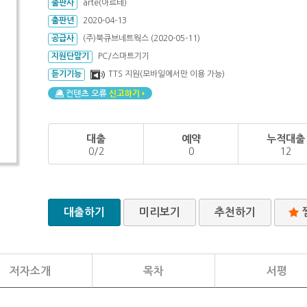
출판사
arte(아르테)
출판년
2020-04-13
공급사
(주)북큐브네트웍스 (2020-05-11)
지원단말기
PC/스마트기기
듣기기능
TTS 지원(모바일에서만 이용 가능)
대출
예약
누적대출
0/2
0
12
대출하기
미리보기
추천하기
저자소개
목차
서평