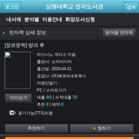
상명대학교 전자도서관
로그인
검색
내서재
분야별
이용안내
희망도서신청
전자책 상세 정보
분야별 전자책
[
장르문학
]
방과 후
히가시노 게이고
지음
출판사:
소미미디어
출간일:
2020-04-21
공급사:
(주)북큐브네트웍스
지원단말기 :
PC / 스마트기기
대출
0
/
1
| 누적대출
72
미리보기
추천
0
| 예약
0
듣기기능(TTS)지원
추천하기
★
찜하기