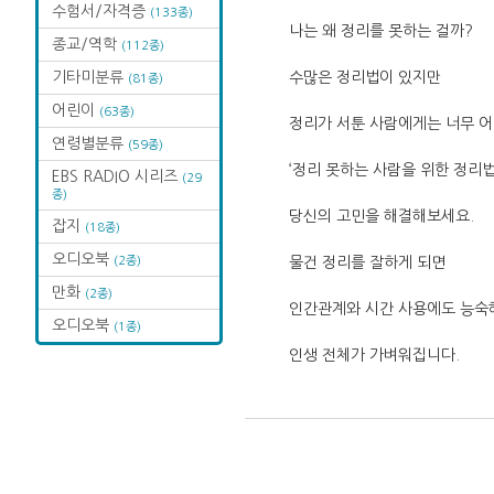
수험서/자격증
(133종)
나는 왜 정리를 못하는 걸까?
종교/역학
(112종)
기타미분류
수많은 정리법이 있지만
(81종)
어린이
(63종)
정리가 서툰 사람에게는 너무 
연령별분류
(59종)
‘정리 못하는 사람을 위한 정리법
EBS RADIO 시리즈
(29
종)
당신의 고민을 해결해보세요.
잡지
(18종)
오디오북
(2종)
물건 정리를 잘하게 되면
만화
(2종)
인간관계와 시간 사용에도 능숙
오디오북
(1종)
인생 전체가 가벼워집니다.