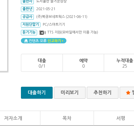
출판사
도서출판 즐거운상상
출판년
2021-05-21
공급사
(주)북큐브네트웍스 (2021-06-11)
지원단말기
PC/스마트기기
듣기기능
TTS 지원(모바일에서만 이용 가능)
대출
예약
누적대출
0/1
0
25
대출하기
미리보기
추천하기
저자소개
목차
서평