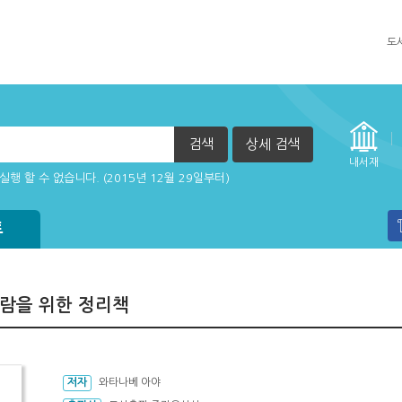
도
검색
상세 검색
자책이 열리지 않아요.
내서재
실행 할 수 없습니다. (2015년 12월 29일부터)
방법
트
사람을 위한 정리책
저자
와타나베 아야