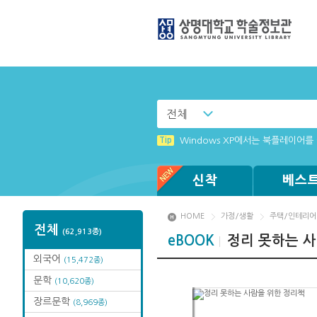
전체
Tip
(뷰어:북플레이어를 설치했는데) 전
Tip
Windows XP에서는 북플레이어를 
Tip
Tip
Tip
Tip
[001] 스마트폰_시작페이지 설정 
[002] 스마트폰_푸시 기능 안내
로그인이 안됩니다. (졸업생)
MAMACExtrac.dll 파일 다운로드
신착
베스
HOME
가정/생활
주택/인테리어
전체
(62,913종)
eBOOK
정리 못하는 
외국어
(15,472종)
문학
(10,620종)
장르문학
(8,969종)