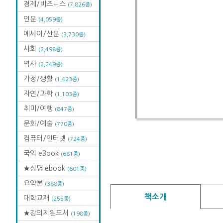
경제/비즈니스
(7,826종)
인문
(4,059종)
에세이/산문
(3,730종)
사회
(2,498종)
역사
(2,249종)
가정/생활
(1,423종)
자연/과학
(1,103종)
취미/여행
(847종)
문화/예술
(770종)
컴퓨터/인터넷
(724종)
국외 eBook
(681종)
★상명 ebook
(601종)
요약본
(388종)
책소개
대학교재
(255종)
★강의지원도서
(198종)