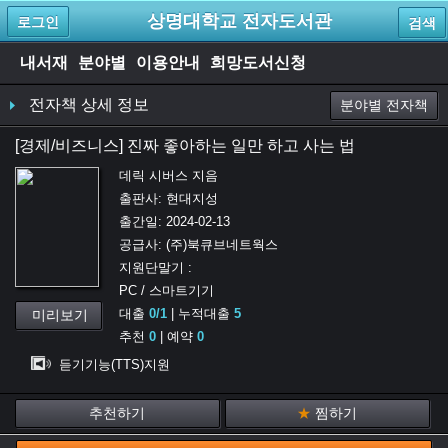
상명대학교 전자도서관
로그인
검색
내서재
분야별
이용안내
희망도서신청
전자책 상세 정보
분야별 전자책
[
경제/비즈니스
]
진짜 좋아하는 일만 하고 사는 법
데릭 시버스
지음
출판사:
현대지성
출간일:
2024-02-13
공급사:
(주)북큐브네트웍스
지원단말기 :
PC / 스마트기기
대출
0
/
1
| 누적대출
5
미리보기
추천
0
| 예약
0
듣기기능(TTS)지원
추천하기
★
찜하기